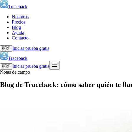
Traceback
Nosotros
Precios
Blog
Ayuda
Contacto
Iniciar prueba gratis
🇲🇽
Traceback
Iniciar prueba gratis
🇲🇽
Notas de campo
Blog de Traceback: cómo saber quién te ll