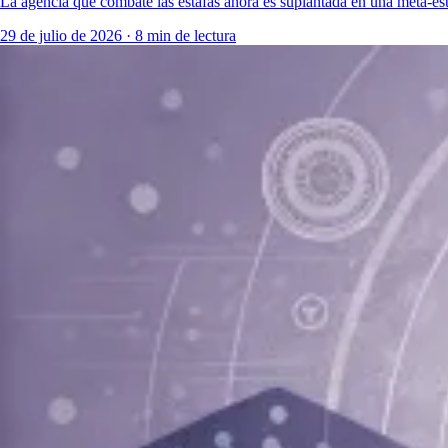
La agencia que combate las estafas ahora es suplantada en una meta-est
29 de julio de 2026
·
8 min de lectura