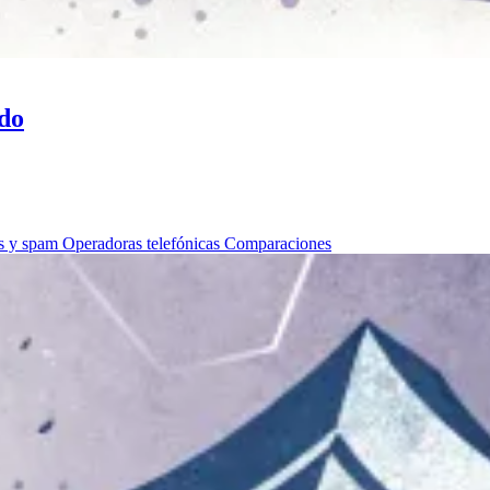
do
as y spam
Operadoras telefónicas
Comparaciones