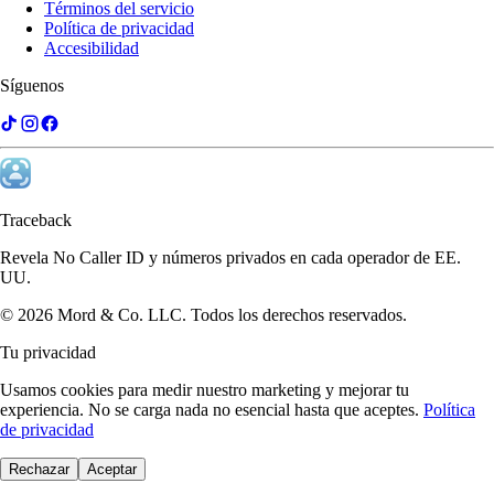
Términos del servicio
Política de privacidad
Accesibilidad
Síguenos
Michael Brennan
Abogado
Recibo docenas de llamadas desconocidas al día. Traceback las
Traceback
identifica al instante. Un cambio enorme para cualquiera en ventas.
Revela No Caller ID y números privados en cada operador de EE.
UU.
©
2026
Mord & Co. LLC
.
Todos los derechos reservados.
Tu privacidad
Usamos cookies para medir nuestro marketing y mejorar tu
experiencia. No se carga nada no esencial hasta que aceptes.
Política
de privacidad
Rechazar
Aceptar